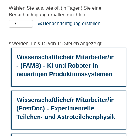
Wählen Sie aus, wie oft (in Tagen) Sie eine
Benachrichtigung erhalten möchten:
Benachrichtigung erstellen
Suchergebniss
Es werden 1 bis 15 von 15 Stellen angezeigt
für
Stellenbezeichnung
Drücken
Wissenschaftliche/r Mitarbeiter/in
"".
Sie
Es
- (FAMS) - KI und Roboter in
die
werden
neuartigen Produktionssystemen
Leertaste,
1
um
bis
die
15
Stelleninformationen
von
Stellenbezeichnung
Drücken
Wissenschaftliche/r Mitarbeiter/in
vollständig
15
Sie
(PostDoc) - Experimentelle
anzuzeigen.
Stellen
die
Teilchen- und Astroteilchenphysik
angezeigt
Leertaste,
Verwenden
um
Sie
die