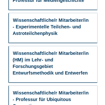
Professur für Mediengeschichte
anzuzeigen.
die
Leertaste,
um
die
Stellenbezeichnung
Drücken
Wissenschaftliche/r Mitarbeiter/in
Stelleninformationen
Sie
- Experimentelle Teilchen- und
vollständig
die
Astroteilchenphysik
anzuzeigen.
Leertaste,
um
die
Stelleninformationen
Stellenbezeichnung
Drücken
Wissenschaftliche/r Mitarbeiter/in
vollständig
Sie
(HM) im Lehr- und
anzuzeigen.
die
Forschungsgebiet
Leertaste,
Entwurfsmethodik und Entwerfen
um
die
Stelleninformationen
vollständig
Stellenbezeichnung
Drücken
Wissenschaftliche/r Mitarbeiter/in
anzuzeigen.
Sie
- Professur für Ubiquitous
die