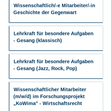
die
Stelleninformationen
Stellenbezeichnung
Drücken
Wissenschaftlich/-e Mitarbeiter/-in
Tabulatortaste,
vollständig
Sie
um
Geschichte der Gegenwart
anzuzeigen.
die
durch
Leertaste,
die
um
Stellenliste
die
Stellenbezeichnung
Drücken
Lehrkraft für besondere Aufgaben
zu
Stelleninformationen
Sie
navigieren.
- Gesang (klassisch)
vollständig
die
Wählen
anzuzeigen.
Leertaste,
Sie
um
eine
die
Stellenbezeichnung
Drücken
Stelle
Lehrkraft für besondere Aufgaben
Stelleninformationen
Sie
aus,
- Gesang (Jazz, Rock, Pop)
vollständig
die
um
anzuzeigen.
Leertaste,
alle
um
Details
die
anzuzeigen.
Stellenbezeichnung
Drücken
Wissenschaftlicher Mitarbeiter
Stelleninformationen
Sie
(m/w/d) im Forschungsprojekt
vollständig
die
„KoWima" - Wirtschaftsrecht
anzuzeigen.
Leertaste,
um