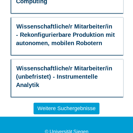
Computing
Leertaste,
um
die
Stelleninformationen
Stellenbezeichnung
Drücken
Wissenschaftliche/r Mitarbeiter/in
vollständig
Sie
- Rekonfigurierbare Produktion mit
anzuzeigen.
die
autonomen, mobilen Robotern
Leertaste,
um
die
Stelleninformationen
Stellenbezeichnung
Drücken
Wissenschaftliche/r Mitarbeiter/in
vollständig
Sie
(unbefristet) - Instrumentelle
anzuzeigen.
die
Analytik
Leertaste,
um
die
Stelleninformationen
Weitere Suchergebnisse
vollständig
anzuzeigen.
© Universität Siegen