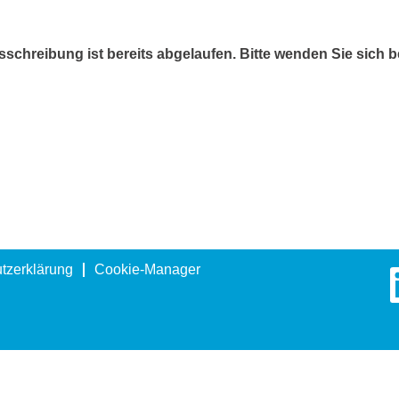
schreibung ist bereits abgelaufen. Bitte wenden Sie sich b
tzerklärung
Cookie-Manager
W
i
r
d
a
u
f
e
i
n